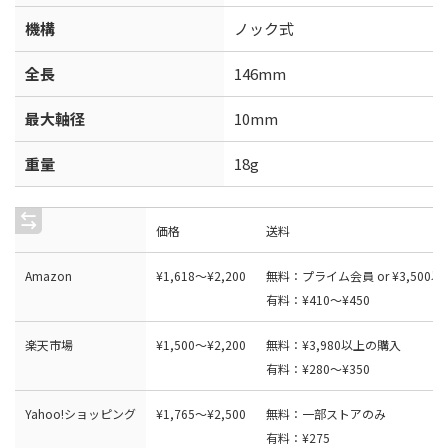
機構
ノック式
全長
146mm
最大軸径
10mm
重量
18g
価格
送料
Amazon
¥
1
,
6
1
8
〜
¥
2
,
2
0
0
無料：プライム会員 or ¥3,500
有料：¥410〜¥450
楽天市場
¥
1
,
5
0
0
〜
¥
2
,
2
0
0
無料：¥3,980以上の購入
有料：¥280〜¥350
Yahoo!ショッピング
¥
1
,
7
6
5
〜
¥
2
,
5
0
0
無料：一部ストアのみ
有料：¥275