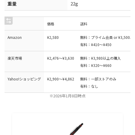
重量
22g
価格
送料
Amazon
¥
2
,
5
8
0
無料：プライム会員 or ¥3,500
有料：¥410〜¥450
楽天市場
¥2,476〜¥3,630
無料：¥3,980以上の購入
有料：¥320〜¥660
Yahoo!ショッピング
¥
2
,
9
0
0
〜
¥
4
,
8
6
2
無料：一部ストアのみ
有料：なし
※2026年1月8日時点