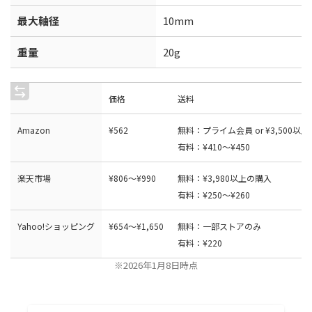
最大軸径
10mm
重量
20g
価格
送料
Amazon
¥
5
6
2
無料：プライム会員 or ¥3,500以
有料：¥410〜¥450
楽天市場
¥
8
0
6
〜
¥
9
9
0
無料：¥3,980以上の購入
有料：¥250〜¥260
Yahoo!ショッピング
¥
6
5
4
〜
¥
1
,
6
5
0
無料：一部ストアのみ
有料：¥220
※2026年1月8日時点